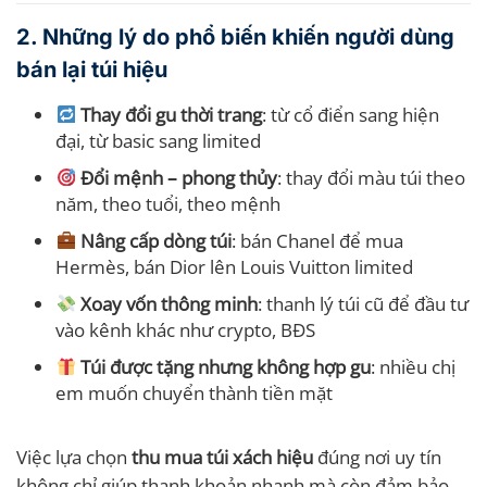
2. Những lý do phổ biến khiến người dùng
bán lại túi hiệu
Thay đổi gu thời trang
: từ cổ điển sang hiện
đại, từ basic sang limited
Đổi mệnh – phong thủy
: thay đổi màu túi theo
năm, theo tuổi, theo mệnh
Nâng cấp dòng túi
: bán Chanel để mua
Hermès, bán Dior lên Louis Vuitton limited
Xoay vốn thông minh
: thanh lý túi cũ để đầu tư
vào kênh khác như crypto, BĐS
Túi được tặng nhưng không hợp gu
: nhiều chị
em muốn chuyển thành tiền mặt
Việc lựa chọn
thu mua túi xách hiệu
đúng nơi uy tín
không chỉ giúp thanh khoản nhanh mà còn đảm bảo